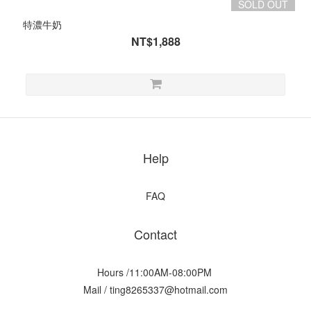
SOLD OUT
特濃牛奶
NT$1,888
Help
FAQ
Contact
Hours /11:00AM-08:00PM
Mail / ting8265337@hotmail.com