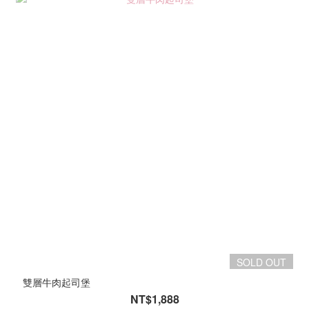
SOLD OUT
雙層牛肉起司堡
NT$1,888