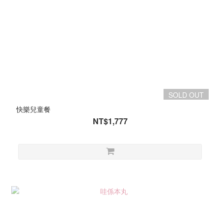
SOLD OUT
快樂兒童餐
NT$1,777