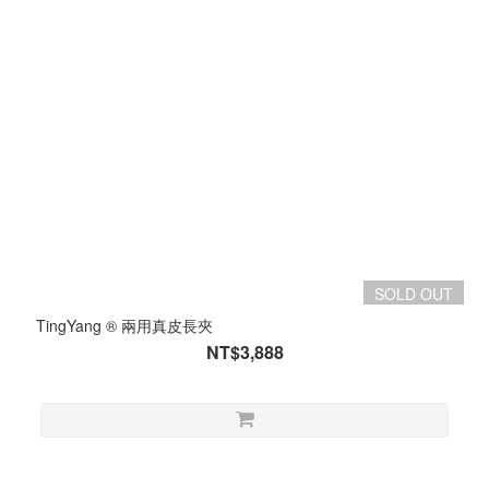
SOLD OUT
TingYang ® 兩用真皮長夾
NT$3,888