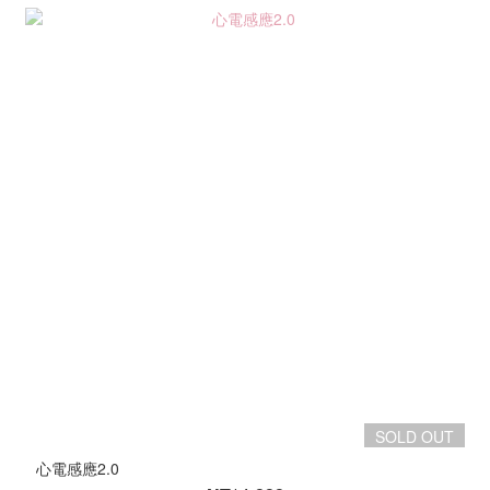
SOLD OUT
心電感應2.0