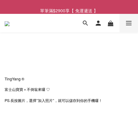
單筆滿$2900享【 免運遞送 】
單筆滿$2900享【 免運遞送 】
單筆滿$3300 贈【 漫日條紋浴巾 】
單筆滿$2900享【 免運遞送 】
TingYang ®
富士山寶寶＋不倒翁來囉 ♡
PS.
長按圖片，選擇"加入照片"，就可以儲存到你的手機囉！