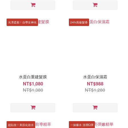
光澤柔順！自帶女神光
24hr高級髮香
水蛋白重建髮膜
水蛋白保濕霜
NT$1,080
NT$988
NT$1,380
NT$1,280
超貼妝！美肌化妝水
一抹爆水 澎潤Q彈