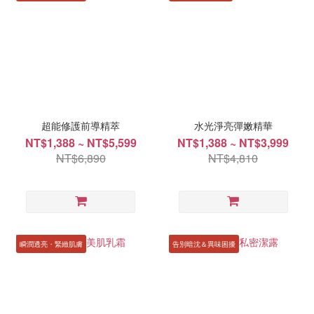
超能修護前導精萃
水光淨亮彈嫩精華
NT$1,388 ~ NT$5,599
NT$1,388 ~ NT$3,999
NT$6,890
NT$4,810
瞬潤透亮・緊緻肌膚
告別暗沈＆異味困擾