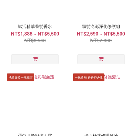
賦活精華養髮香水
頭髮澎澎淨化修護組
NT$1,888 ~ NT$5,500
NT$2,590 ~ NT$5,500
NT$6,540
NT$7,600
洗臉卸妝一瓶搞定
一抹柔順 香香控必收
蛋白肌煥彩潔面露
絲緞極萃修護髮油