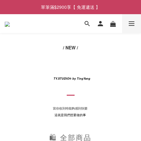
單筆滿$2900享【 免運遞送 】
單筆滿$2900享【 免運遞送 】
單筆滿$3300 贈【 漫日條紋浴巾 】
單筆滿$2900享【 免運遞送 】
/ NEW /
TY.STUDIO
® by TingYang
當你收到時能夠感到快樂
這就是我們想要做的事
🛍 全部商品