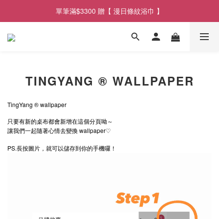
單筆滿$3300 贈【 漫日條紋浴巾 】
單筆滿$2900享【 免運遞送 】
單筆滿$2900享【 免運遞送 】
TINGYANG ® WALLPAPER
TingYang ® wallpaper
只要有新的桌布都會新增在這個分頁呦～
讓我們一起隨著心情去變換 wallpaper♡
PS.
長按圖片，就可以儲存到你的手機囉！