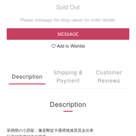
Sold Out
Please message the shop owner for order details.
MESSAGE
Add to Wishlist
Shipping &
Customer
Description
Payment
Reviews
Description
呆萌萌の小恐龍，
像是剛從卡通裡搖搖晃晃走出來