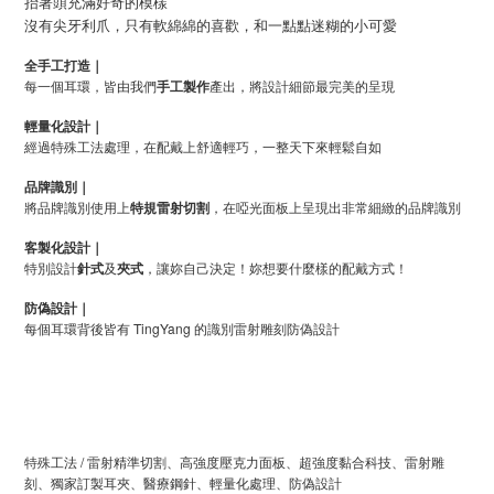
抬著頭充滿好奇的模樣
沒有尖牙利爪，只有軟綿綿的喜歡，和一點點迷糊的小可愛
全手工打造｜
每一個耳環，皆由我們
手工製作
產出，將設計細節最完美的呈現
輕量化設計｜
經過特殊工法處理，在配戴上舒適輕巧，一整天下來輕鬆自如
品牌識別｜
將品牌識別使用上
特規雷射切割
，在啞光面板上呈現出非常細緻的品牌識別
客製化設計｜
特別設計
針式
及
夾式
，讓妳自己決定！妳想要什麼樣的配戴方式！
防偽設計｜
每個耳環背後皆有 TingYang 的識別雷射雕刻防偽設計
特殊工法 / 雷射精準切割、高強度壓克力面板、超強度黏合科技、雷射雕
刻、獨家訂製耳夾、醫療鋼針、輕量化處理、防偽設計