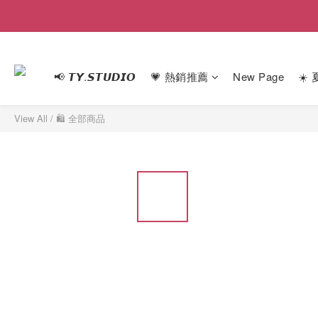
📢 𝙏𝙔.𝙎𝙏𝙐𝘿𝙄𝙊
💗 熱銷推薦
New Page
☀️
View All
/
🛍 全部商品