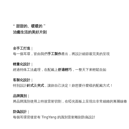
“ 甜甜的、暖暖的 ”
治癒生活的美好片刻
全手工打造
｜
每一個耳環，皆由我們
手工製作
產出，將設計細節最完美的呈現
輕量化設計
｜
經過特殊工法處理，在配戴上
舒適輕巧
，一整天下來輕鬆自如
客製化設計
｜
特別設計
針式
及
夾式
，讓妳自己決定！妳想要什麼樣的配戴方式！
品牌識別
｜
將品牌識別使用上特規雷射切割，在啞光面板上呈現出非常細緻的漸層線條
防偽設計
｜
每個耳環背後皆有 TingYang 的識別雷射雕刻防偽設計