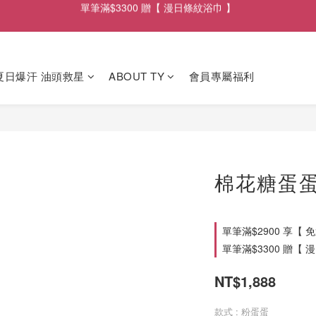
單筆滿$2900享【 免運遞送 】
單筆滿$2900享【 免運遞送 】
 夏日爆汗 油頭救星
ABOUT TY
會員專屬福利
棉花糖蛋蛋
單筆滿$2900 享【 免運
單筆滿$3300 贈【 漫
NT$1,888
款式
: 粉蛋蛋