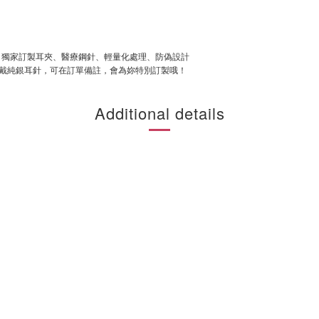
刻、獨家訂製耳夾、醫療鋼針、輕量化處理、防偽設計
戴純銀耳針，可在訂單備註，會為妳特別訂製哦！
Additional details