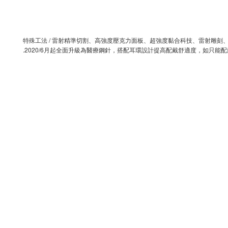
特殊工法 / 雷射精準切割、高強度壓克力面板、超強度黏合科技、雷射雕
.2020/6
月起全面升級為醫療鋼針，搭配耳環設計提高配戴舒適度，如只能配