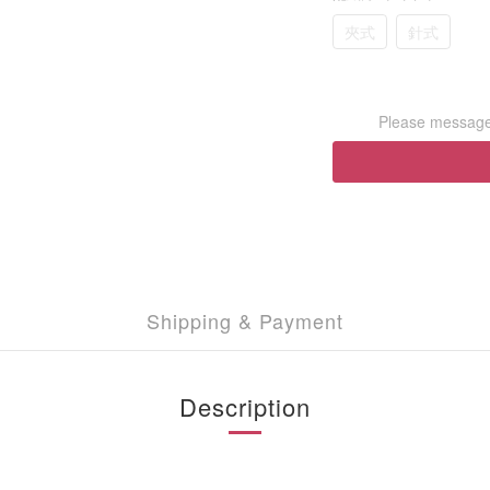
夾式
針式
Please message 
Shipping & Payment
Description