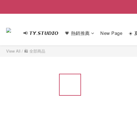
📢 𝙏𝙔.𝙎𝙏𝙐𝘿𝙄𝙊
💗 熱銷推薦
New Page
☀️
View All
/
🛍 全部商品