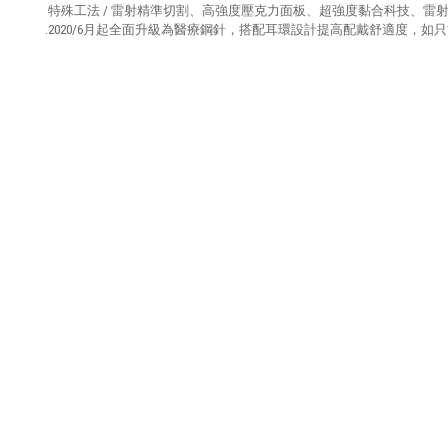
特殊工法 / 雷射精準切割、高強度壓克力面板、超強度黏合科技、雷
.2020/6月起全面升級為醫療鋼針，搭配耳環設計提高配戴舒適度，