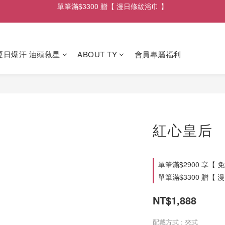
單筆滿$2900享【 免運遞送 】
單筆滿$2900享【 免運遞送 】
 夏日爆汗 油頭救星
ABOUT TY
會員專屬福利
紅心皇后
單筆滿$2900 享【 免運
單筆滿$3300 贈【 漫
NT$1,888
配戴方式
: 夾式