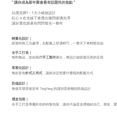
” 讓你成為新年聚會最有話題性的焦點 “
以撲克牌1：1大小縮放設計
紅心Ａ在光線下會透出微閃玻璃光澤
讓好運也跟著你閃閃發光一整年
輕量化設計｜
經過特殊工法處理，在配戴上舒適輕巧，一整天下來輕鬆自如
全手工打造
｜
每對飾品，皆由我們
手工
製作
產出，將設計細節最完美的呈現
客製化設計｜
每款皆有
針式
及
夾式
，讓妳決定想要什麼樣的配戴方式
防偽設計｜
每個耳環背後皆有 TingYang 的識別雷射雕刻防偽設計
禮盒包裝｜
全手工打造專屬於你的特製包裝，讓你不論是送禮物給自己、朋友、愛