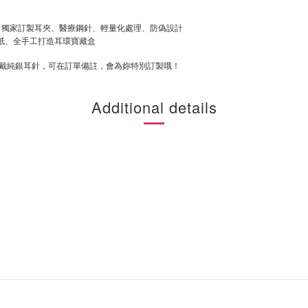
刻、獨家訂製耳夾、醫療鋼針、輕量化處理、防偽設計
ng貼紙、全手工打造耳環寶藏盒
戴純銀耳針，可在訂單備註，會為妳特別訂製哦！
Additional details