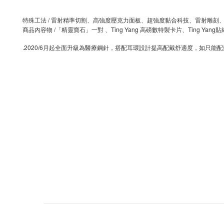
特殊工法 / 雷射精準切割、高強度壓克力面板、超強度黏合科技、雷射雕
商品內容物 /「精靈寶石」一對 、Ting Yang 高磅數特製卡片、Ting Ya
.2020/6
月起全面升級為醫療鋼針，搭配耳環設計提高配戴舒適度，如只能配