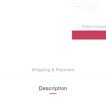
夾式
針式
Please message 
Shipping & Payment
Description