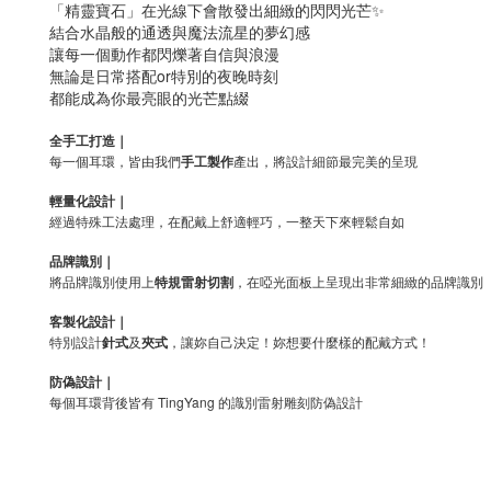
「精靈寶石」在光線下會散發出細緻的閃閃光芒✨
結合水晶般的通透與魔法流星的夢幻感
讓每一個動作都閃爍著自信與浪漫
無論是日常搭配or特別的夜晚時刻
都能成為你最亮眼的光芒點綴
全手工打造｜
每一個耳環，皆由我們
手工製作
產出，將設計細節最完美的呈現
輕量化設計｜
經過特殊工法處理，在配戴上舒適輕巧，一整天下來輕鬆自如
品牌識別｜
將品牌識別使用上
特規雷射切割
，在啞光面板上呈現出非常細緻的品牌識別
客製化設計｜
特別設計
針式
及
夾式
，讓妳自己決定！妳想要什麼樣的配戴方式！
防偽設計｜
每個耳環背後皆有 TingYang 的識別雷射雕刻防偽設計