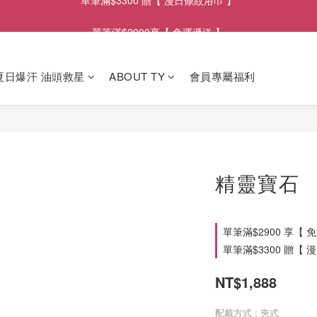
單筆滿$2900享【 免運遞送 】
單筆滿$2900享【 免運遞送 】
 夏日爆汗 油頭救星
ABOUT TY
會員專屬福利
精靈寶石
單筆滿$2900 享【 免運
單筆滿$3300 贈【 漫
NT$1,888
配戴方式
: 夾式