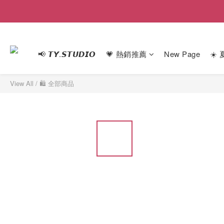
📢 𝙏𝙔.𝙎𝙏𝙐𝘿𝙄𝙊
💗 熱銷推薦
New Page
☀️
View All
/
🛍 全部商品