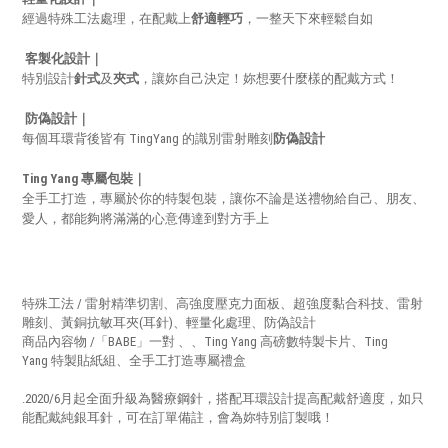
經過特殊工法處理，在配戴上
舒適輕巧
，一整天下來輕鬆自如
客製化設計｜
特別設計
針式
及
夾式
，讓妳自己決定！妳想要什麼樣的配戴方式！
防偽設計
｜
每個耳環背後皆有 TingYang 的識別雷射雕刻
防偽設計
Ting Yang 專屬包裝｜
全手工打造，專屬於你的特製包裝，讓你不論是送禮物給自己、朋友、
愛人，都能夠將滿滿的心意傳達到對方手上
特殊工法 / 雷射精準切割、高強度壓克力面板、超強度黏合科技、雷射
雕刻、黃銅抗敏耳夾(耳針)、輕量化處理
、防偽設計
商品內容物 /「BABE」一對 、
、
Ting Yang 高磅數特製卡片
、
Ting
Yang
特製貼紙組
、
全手工打造專屬禮盒
.2020/6月起全面升級為醫療鋼針，搭配耳環設計提高配戴舒適度，如只
能配戴純銀耳針，可在訂單備註，會為妳特別訂製哦！