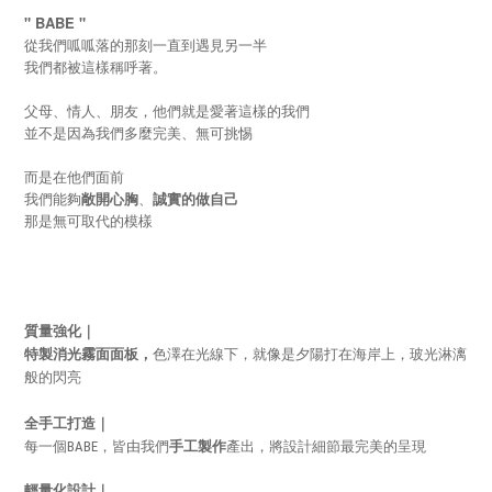
" BABE "
從我們呱呱落的那刻一直到遇見另一半
我們都被這樣稱呼著。
父母、情人、朋友，他們就是愛著這樣的我們
並不是因為我們多麼完美、無可挑惕
而是在他們面前
我們能夠
敞開心胸
、
誠實的做自己
那是無可取代的模樣
質量強化｜
特製消光霧面面板，
色澤在光線下，就像是夕陽打在海岸上，
玻光淋漓
般
的閃亮
全手工打造｜
每一個BABE，皆由我們
手工
製作
產出，將設計細節最完美的呈現
輕量化設計｜