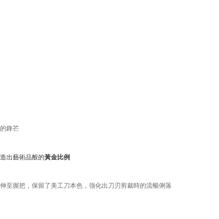
的鋒芒
造出藝術品般的
黃金比例
伸至握把，
保留了美工刀本色，強化出刀刃剪裁時的流暢俐落