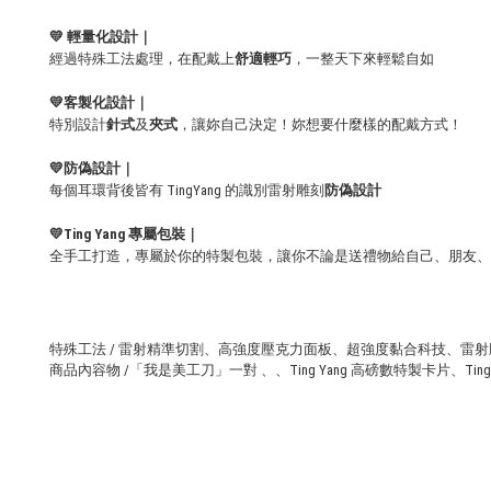
💛 輕量化設計｜
經過特殊工法處理，在配戴上
舒適輕巧
，一整天下來輕鬆自如
💛
客製化設計｜
特別設計
針式
及
夾式
，讓妳自己決定！妳想要什麼樣的配戴方式！
💛
防偽設計
｜
每個耳環背後皆有 TingYang 的識別雷射雕刻
防偽設計
💛
Ting Yang 專屬包裝｜
全手工打造，專屬於你的特製包裝，讓你不論是送禮物給自己、朋友、
特殊工法 / 雷射精準切割、高強度壓克力面板、超強度黏合科技、雷射
商品內容物 /「我是美工刀」一對 、
、
Ting Yang 高磅數特製卡片
、
Tin