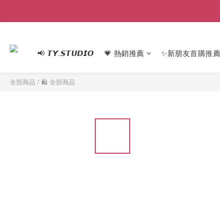
📢 𝙏𝙔.𝙎𝙏𝙐𝘿𝙄𝙊
💗 熱銷推薦
✨新朋友首購推
全部商品
/
🛍 全部商品