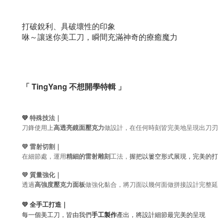
打破銳利、具破壞性的印象
咻～讓迷你美工刀，瞬間充滿神奇的療癒魔力
「 TingYang 不想開學特輯 」
💛
特殊技法｜
刀鋒使用上
高透亮鏡面壓克力
做設計，在任何時刻皆完美地呈現出刀刃
💛
雷射切割
｜
握把以簍空形式展現，完美的打
在細節處，
運用
精細的雷射雕刻
工法，
💛
質量強化
｜
透過
高強度壓克力面板
做強化黏合，將刀面以幾何面做拼接設計完整延
💛
全手工打造｜
每一個美工刀，皆由我們
手工
製作
產出，將設計細節最完美的呈現