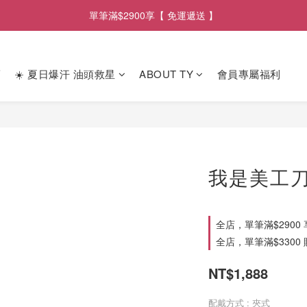
單筆滿$2900享【 免運遞送 】
單筆滿$2900享【 免運遞送 】
單筆滿$3300 贈【 漫日條紋浴巾 】
薦
☀️ 夏日爆汗 油頭救星
ABOUT TY
會員專屬福利
單筆滿$2900享【 免運遞送 】
我是美工
全店，單筆滿$2900
全店，單筆滿$3300
NT$1,888
配戴方式
: 夾式