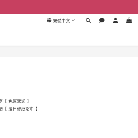
繁體中文
刀
 享【 免運遞送 】
 贈【 漫日條紋浴巾 】