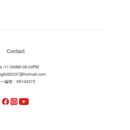
Contact
s /11:00AM-08:00PM
ting8265337@hotmail.com
一編號：89104372