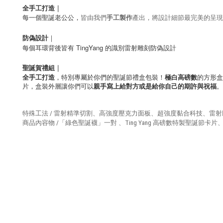
全手工打造
｜
每一個聖誕老公公，
皆由我們
手工
製作
產出，將設計細節最完美的呈現
防偽設計
｜
每個耳環背後皆有 TingYang 的識別雷射雕刻防偽設計
聖誕賀禮組
｜
全手工打造
，特別專屬於你們的聖誕節禮盒包裝！
極白
高磅數
的方形盒
片，
盒裝外層讓你們可以
親手寫上給對方或是給你自己的期許與祝福
。
特殊工法 / 雷射精準切割、高強度壓克力面板、超強度黏合科技、雷射
商品內容物 /「綠色聖誕襪」一對 、Ting Yang 高磅數特製聖誕節卡片