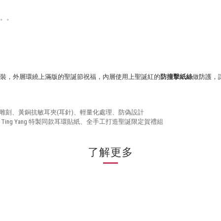
。。
裝，外層環繞上滿版的聖誕節祝福，內層使用上聖誕紅的
防撞擊紙絲
做防護，
雕刻、黃銅抗敏耳夾(耳針)、輕量化處理
、
防偽設計
、
Ting Yang
特製同款耳環貼紙
、全手工打造聖誕限定賀禮組
了解更多