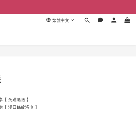
繁體中文
襪
 享【 免運遞送 】
 贈【 漫日條紋浴巾 】