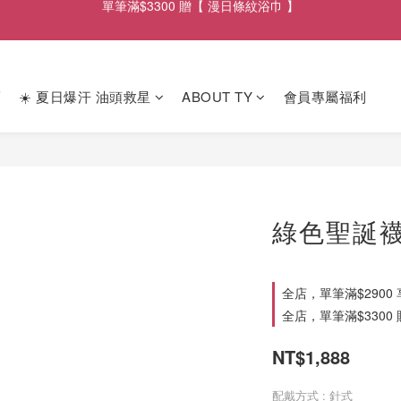
單筆滿$2900享【 免運遞送 】
單筆滿$2900享【 免運遞送 】
薦
☀️ 夏日爆汗 油頭救星
ABOUT TY
會員專屬福利
綠色聖誕
全店，單筆滿$2900
全店，單筆滿$3300
NT$1,888
配戴方式
: 針式