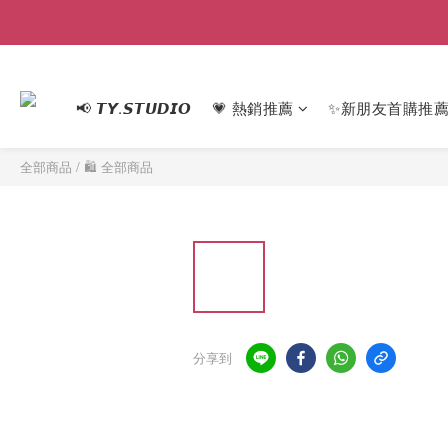
📢 𝙏𝙔.𝙎𝙏𝙐𝘿𝙄𝙊
💗 熱銷推薦
✨新朋友首購推
全部商品
/
🛍 全部商品
分享到