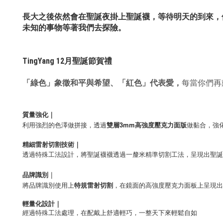
長大之後依然會在聖誕夜掛上聖誕襪，等待明天的到來，
未知的事物等著我們去探險。
TingYang 12月聖誕節賀禮
「綠色」象徵和平與希望、
「紅色」代表愛，
每當
你們再
質量強化｜
利用強烈的色澤做拼接，透過
雙層3mm高強度壓克力面版
做黏合，強
精細雷射切割技術｜
透過特殊工法設計，將聖誕襪襪透過一釐米精準切割工法
，呈現出聖誕
品牌識別
｜
將品牌識別使用上
特規雷射切割
，在鏡面的高強度壓克力面板上呈現出
輕量化設計｜
經過特殊工法處理，在配戴上舒適輕巧，一整天下來輕鬆自如