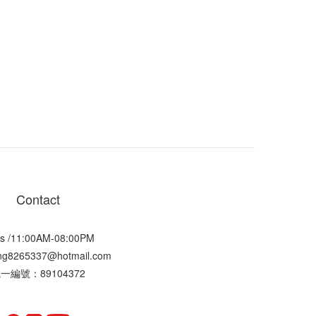
Contact
s /11:00AM-08:00PM
ting8265337@hotmail.com
一編號：89104372