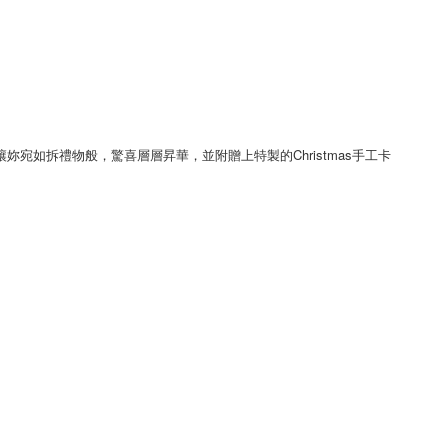
讓妳
宛如拆禮物般，驚喜層層昇華，並附贈上特製的
Christmas手工卡