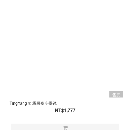
售完
TingYang ® 霧黑夜空墨鏡
NT$1,777