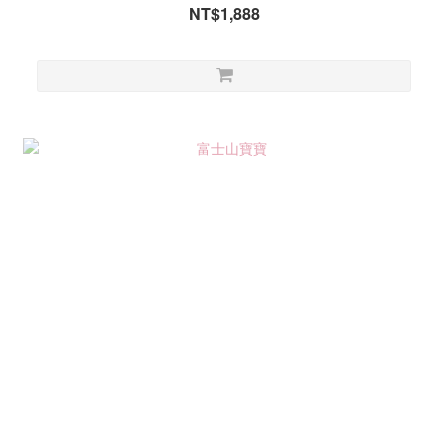
NT$1,888