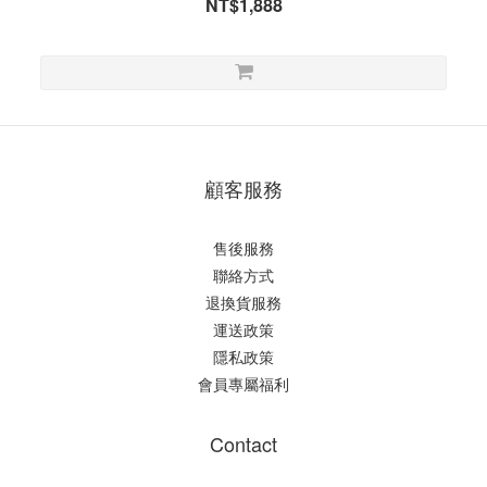
NT$1,888
顧客服務
售後服務
聯絡方式
退換貨服務
運送政策
隱私政策
會員專屬福利
Contact