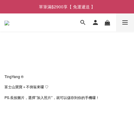
單筆滿$2900享【 免運遞送 】
單筆滿$2900享【 免運遞送 】
單筆滿$3300 贈【 漫日條紋浴巾 】
單筆滿$2900享【 免運遞送 】
TingYang ®
富士山寶寶＋不倒翁來囉 ♡
PS.
長按圖片，選擇"加入照片"，就可以儲存到你的手機囉！