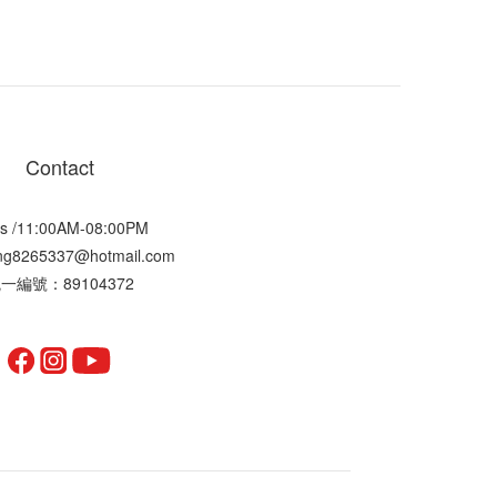
Contact
s /11:00AM-08:00PM
ting8265337@hotmail.com
一編號：89104372