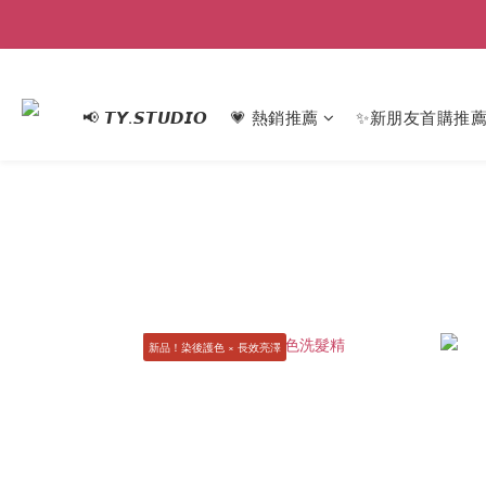
📢 𝙏𝙔.𝙎𝙏𝙐𝘿𝙄𝙊
💗 熱銷推薦
✨新朋友首購推
新品！染後護色 × 長效亮澤