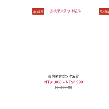
嫩白提亮
即將絕
蜜桃果實香水沐浴露
NT$1,088 ~ NT$3,999
NT$5,120