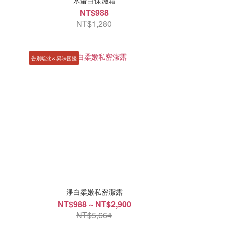
水蛋白保濕霜
NT$988
NT$1,280
告別暗沈＆異味困擾
淨白柔嫩私密潔露
NT$988 ~ NT$2,900
NT$5,664