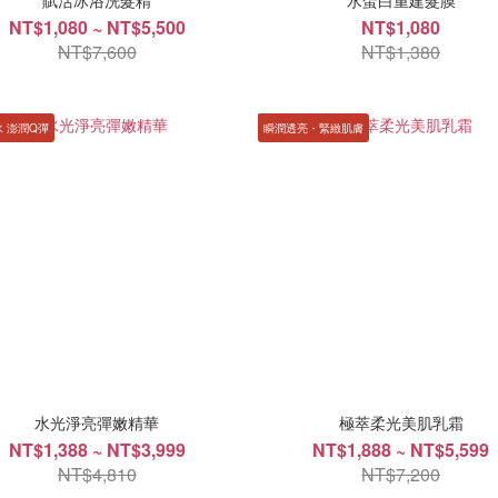
賦活冰浴洗髮精
水蛋白重建髮膜
NT$1,080 ~ NT$5,500
NT$1,080
NT$7,600
NT$1,380
 澎潤Q彈
瞬潤透亮・緊緻肌膚
水光淨亮彈嫩精華
極萃柔光美肌乳霜
NT$1,388 ~ NT$3,999
NT$1,888 ~ NT$5,599
NT$4,810
NT$7,200