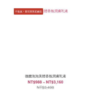
不黏膩！重現寶寶柔嫩肌
微醺泡泡美體香氛潤膚乳液
NT$988 ~ NT$3,160
NT$3,498