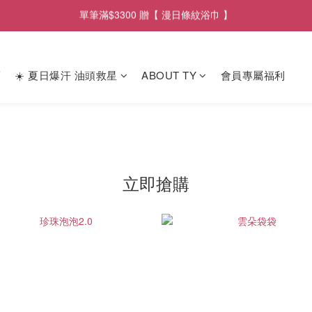
單筆滿$2900享【 免運遞送 】
單筆滿$2900享【 免運遞送 】
薦
☀️ 夏日爆汗 油頭救星
ABOUT TY
會員專屬福利
立即搶購