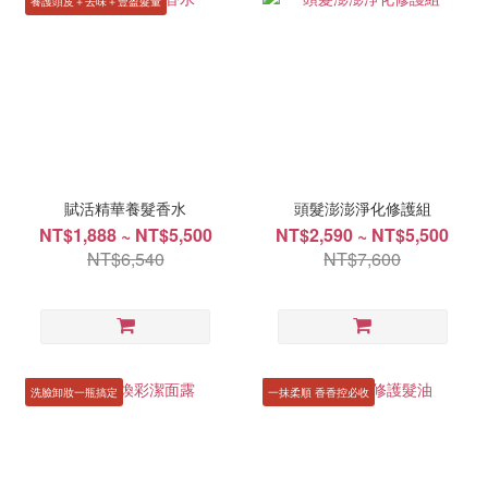
養護頭皮＋去味＋豐盈髮量
賦活精華養髮香水
頭髮澎澎淨化修護組
NT$1,888 ~ NT$5,500
NT$2,590 ~ NT$5,500
NT$6,540
NT$7,600
洗臉卸妝一瓶搞定
一抹柔順 香香控必收