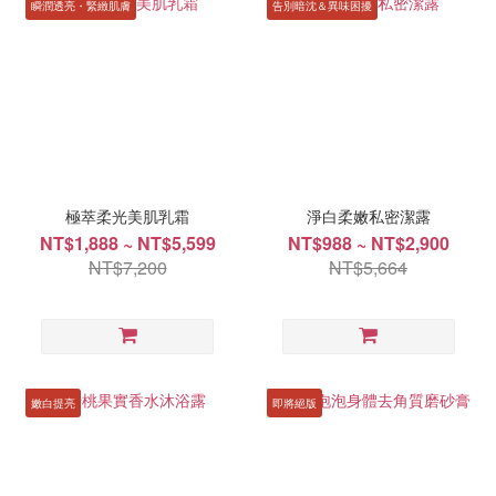
瞬潤透亮・緊緻肌膚
告別暗沈＆異味困擾
極萃柔光美肌乳霜
淨白柔嫩私密潔露
NT$1,888 ~ NT$5,599
NT$988 ~ NT$2,900
NT$7,200
NT$5,664
嫩白提亮
即將絕版