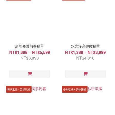
超能修護前導精萃
水光淨亮彈嫩精華
NT$1,388 ~ NT$5,599
NT$1,388 ~ NT$3,999
NT$6,890
NT$4,810
瞬潤透亮・緊緻肌膚
告別暗沈＆異味困擾