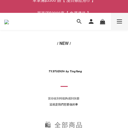
單筆滿$2900享【 免運遞送 】
單筆滿$2900享【 免運遞送 】
單筆滿$3300 贈【 漫日條紋浴巾 】
單筆滿$2900享【 免運遞送 】
/ NEW /
TY.STUDIO
® by TingYang
當你收到時能夠感到快樂
這就是我們想要做的事
🛍 全部商品