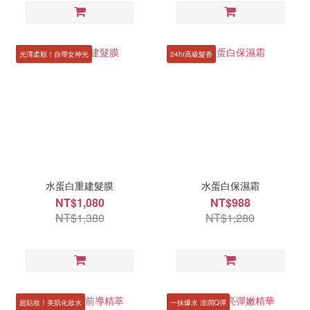
光澤柔順！自帶女神光
24hr高級髮香
水蛋白重建髮膜
水蛋白保濕霜
NT$1,080
NT$988
NT$1,380
NT$1,280
超貼妝！美肌化妝水
一抹爆水 澎潤Q彈