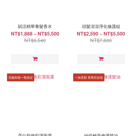
賦活精華養髮香水
頭髮澎澎淨化修護組
NT$1,888 ~ NT$5,500
NT$2,590 ~ NT$5,500
NT$6,540
NT$7,600
洗臉卸妝一瓶搞定
一抹柔順 香香控必收
蛋白肌煥彩潔面露
絲緞極萃修護髮油