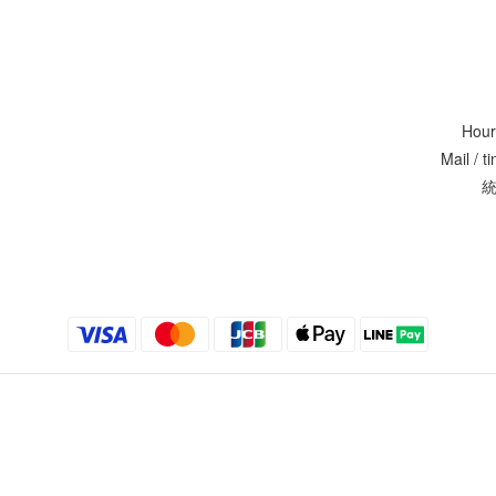
Hour
Mail / 
統