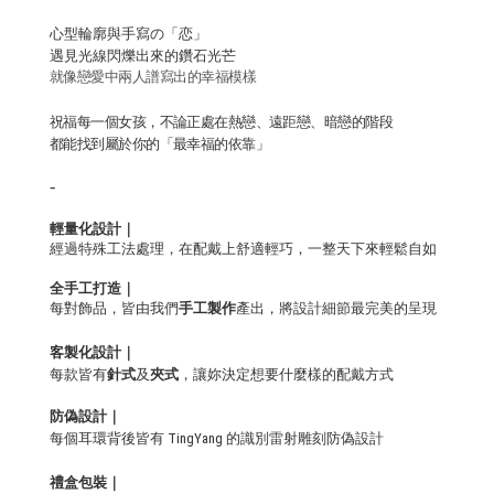
心型輪廓與手寫の「恋」
遇見光線閃爍出來的鑽石光芒
就像戀愛中兩人譜寫出的幸福模樣
祝福每一個女孩，不論正處在熱戀、遠距戀、暗戀的階段
都能找到屬於你的「最幸福的依靠」
-
輕量化設計｜
經過特殊工法處理，在配戴上舒適輕巧，一整天下來輕鬆自如
全手工打造
｜
每對飾品，皆由我們
手工
製作
產出，將設計細節最完美的呈現
客製化設計｜
每款皆有
針式
及
夾式
，讓妳決定想要什麼樣的配戴方式
防偽設計｜
每個耳環背後皆有 TingYang 的識別雷射雕刻防偽設計
禮盒包裝｜