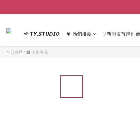
📢 𝙏𝙔.𝙎𝙏𝙐𝘿𝙄𝙊
💗 熱銷推薦
✨新朋友首購推
全部商品
/
🛍 全部商品