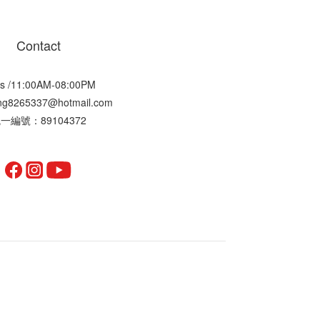
Contact
s /11:00AM-08:00PM
ting8265337@hotmail.com
一編號：89104372