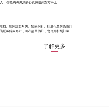
人，都能夠將滿滿的心意傳達到對方手上
射雕刻、獨家訂製耳夾、醫療鋼針、輕量化及
防偽設計
如只能配戴純銀耳針，可在訂單備註，會為妳特別訂製
了解更多