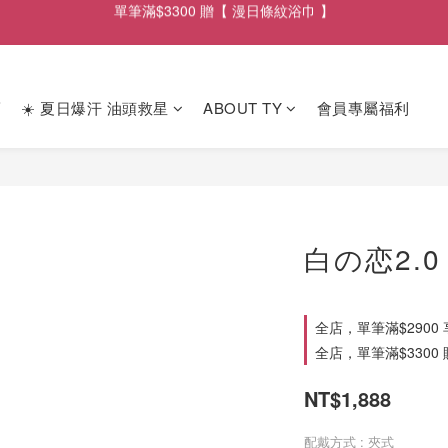
單筆滿$2900享【 免運遞送 】
單筆滿$2900享【 免運遞送 】
薦
☀️ 夏日爆汗 油頭救星
ABOUT TY
會員專屬福利
白の恋2.0
全店，單筆滿$2900
全店，單筆滿$3300
NT$1,888
配戴方式
: 夾式