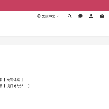
繁體中文
 享【 免運遞送 】
 贈【 漫日條紋浴巾 】