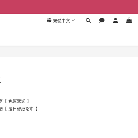
繁體中文
球
 享【 免運遞送 】
 贈【 漫日條紋浴巾 】