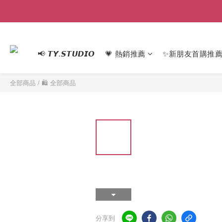
📢 𝙏𝙔.𝙎𝙏𝙐𝘿𝙄𝙊
💗 熱銷推薦
✨新朋友首購推
全部商品
/
🛍 全部商品
分享到