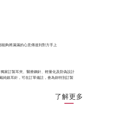
都能夠將滿滿的心意傳達到對方手上
刻、獨家訂製耳夾、醫療鋼針、輕量化及防偽設計
戴純銀耳針，可在訂單備註，會為妳特別訂製
了解更多