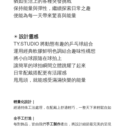
猶如生活上的各種突發挑戰
保持能量與彈性，繼續探索日常之趣
便能為每一天帶來驚喜與能量
☀
設計靈感
TY.STUDIO 將動態有趣的乒乓球組合
運用經典軟膠鮮明色調結合趣味性構想
將小白球跟隨在球拍上
讓簡單的球拍瞬間立體跳耀了起來
日常配戴搭配更有活躍感
甩甩頭，就能感受滿滿快樂的能量
輕量化設計｜
經過特殊工法處理，在配戴上舒適輕巧，一整天下來輕鬆自如
全手工打造｜
每對飾品，皆由我們
手工製作
產出，將設計細節最完美的呈現