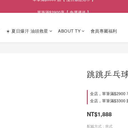
單筆滿$2900享【 免運遞送 】
單筆滿$2900享【 免運遞送 】
單筆滿$3300 贈【 漫日條紋浴巾 】
薦
☀️ 夏日爆汗 油頭救星
ABOUT TY
會員專屬福利
單筆滿$2900享【 免運遞送 】
跳跳乒乓
全店，單筆滿$2900
全店，單筆滿$3300
NT$1,888
配戴方式
: 夾式