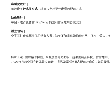
客製化設計｜
每款皆有
針式
及
夾式
，讓妳決定想要什麼樣的配戴方式
防偽設計｜
每個耳環背後皆有 TingYang 的識別雷射雕刻防偽設計
禮盒包裝｜
全手工打造專屬於你的特製包裝，讓你不論是送禮物給自己、朋友、愛人，
特殊工法 / 雷射精準切割、高強度壓克力面板、超強度黏合科技、雷射雕
.2020/6
月起全面升級為醫療鋼針，搭配耳環設計提高配戴舒適度，如只能配