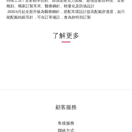
特殊工法 / 雷射精準切割、高強度壓克力面板、超強度黏合科技、雷射
雕刻、獨家訂製耳夾、醫療鋼針、輕量化及
防偽設計
.2020/6月起全面升級為醫療鋼針，搭配耳環設計提高配戴舒適度，如只
能配戴純銀耳針，可在訂單備註，會為妳特別訂製
了解更多
顧客服務
售後服務
聯絡方式