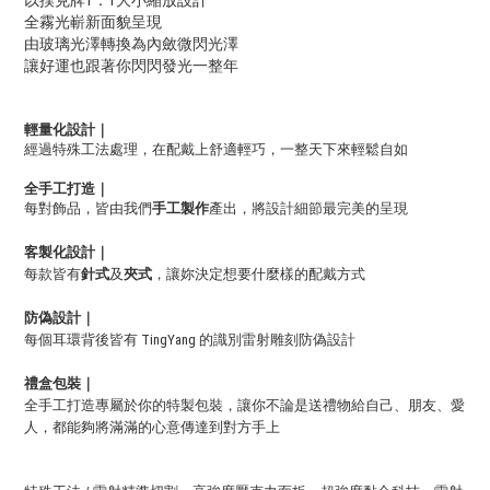
以撲克牌1：1大小縮放設計
全霧光嶄新面貌呈現
由玻璃光澤轉換為內斂微閃光澤
讓好運也跟著你閃閃發光一整年
輕量化設計｜
經過特殊工法處理，在配戴上舒適輕巧，一整天下來輕鬆自如
全手工打造
｜
每對飾品，皆由我們
手工
製作
產出，將設計細節最完美的呈現
客製化設計｜
每款皆有
針式
及
夾式
，讓妳決定想要什麼樣的配戴方式
防偽設計｜
每個耳環背後皆有 TingYang 的識別雷射雕刻防偽設計
禮盒包裝｜
全手工打造專屬於你的特製包裝，讓你不論是送禮物給自己、朋友、愛
人，都能夠將滿滿的心意傳達到對方手上