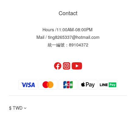
Contact
Hours /11:00AM-08:00PM
Mail / ting8265337@hotmail.com
統一編號：89104372
$
TWD