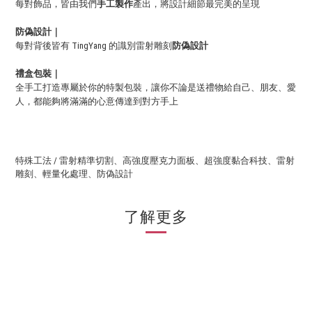
每對飾品，皆由我們
手工
製作
產出，將設計細節最完美的呈現
防偽設計
｜
每對背後皆有 TingYang 的識別雷射雕刻
防偽設計
禮盒包裝｜
全手工打造專屬於你的特製包裝，讓你不論是送禮物給自己、朋友、愛
人，都能夠將滿滿的心意傳達到對方手上
特殊工法 / 雷射精準切割、高強度壓克力面板、超強度黏合科技、雷射
雕刻、輕量化處理
、防偽設計
了解更多