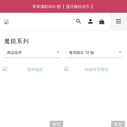
單筆滿$3300 贈【 漫日條紋浴巾 】
單筆滿$2900享【 免運遞送 】
單筆滿$2900享【 免運遞送 】
魔鏡系列
商品排序
每頁顯示 72 個
售完
售完